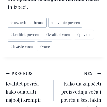
ih izbeći.
Post
#
bezbednost hrane
#
cuvanje povrca
Tags:
#
kvalitet povrca
#
kvalitet voca
#
povrce
#
trziste voca
#
voce
Кретање
PREVIOUS
NEXT
чланка
Kvalitet povrća –
Kako da započeti
kako odabrati
proizvodnju voća i
najbolji krompir
povrća u šest lakih