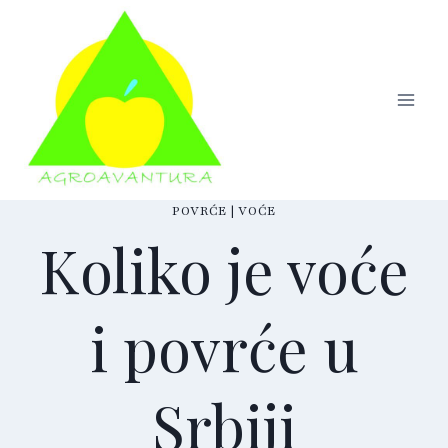
Skip
to
content
POVRĆE
|
VOĆE
Koliko je voće
i povrće u
Srbiji