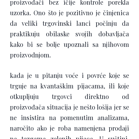
proizvođači bez ičije kontrole porekla
uzorka. Ono što je pozitivno je činjenica
da veliki trgovinski lanci počinju da
praktikuju obilaske svojih dobavljača
kako bi se bolje upoznali sa njihovom
proizvodnjom.
kada je u pitanju voće i povrće koje se
trguje na kvantaškim pijacama, ili koje
otkupljuju trgovci direktno od
proizvođača situacija je nešto lošija jer se
ne insistira na pomenutim analizama,
naročito ako je roba namenjena prodaji
na tezgama zelenih pijaca. U suštini,