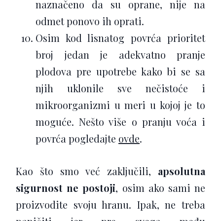
naznačeno da su oprane, nije na
odmet ponovo ih oprati.
Osim kod lisnatog povrća prioritet
broj jedan je adekvatno pranje
plodova pre upotrebe kako bi se sa
njih uklonile sve nečistoće i
mikroorganizmi u meri u kojoj je to
moguće. Nešto više o pranju voća i
povrća pogledajte
ovde
.
Kao što smo već zaključili,
apsolutna
sigurnost ne postoji
, osim ako sami ne
proizvodite svoju hranu. Ipak, ne treba