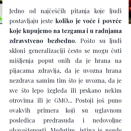
Jedno od najčešćih pitanja koje ljudi
postavljaju jeste
koliko je voće i povrće
koje kupujemo na tezgama i u radnjama
zdravstveno bezbedno
. Pošto su ljudi
skloni generalizaciji često se mogu čuti
mišljenja poput onih da je hrana na
pijacama zdravija, da je uvozna hrana
nezdrava samim tim što je uvozna, da je
sve što lepo izgleda ili prskano nekim
otrovima ili je GMO… Postoji još puno
ovakvih primera koji su uglavnom
posledica predrasuda i nedovoljne
obaveštenosti. Međutim, istina je negde