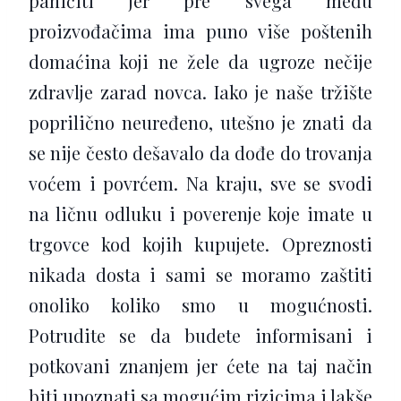
paničiti jer pre svega među
proizvođačima ima puno više poštenih
domaćina koji ne žele da ugroze nečije
zdravlje zarad novca. Iako je naše tržište
poprilično neuređeno, utešno je znati da
se nije često dešavalo da dođe do trovanja
voćem i povrćem. Na kraju, sve se svodi
na ličnu odluku i poverenje koje imate u
trgovce kod kojih kupujete. Opreznosti
nikada dosta i sami se moramo zaštiti
onoliko koliko smo u mogućnosti.
Potrudite se da budete informisani i
potkovani znanjem jer ćete na taj način
biti upoznati sa mogućim rizicima i lakše