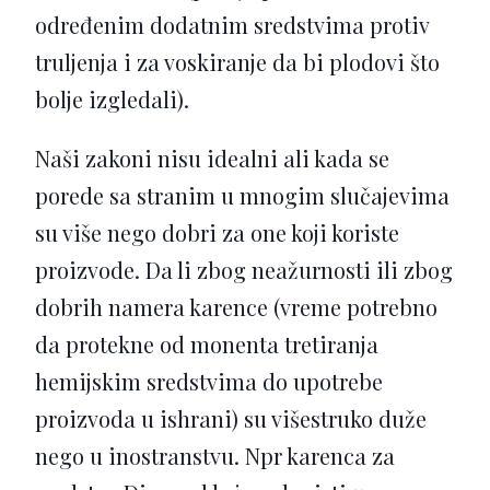
određenim dodatnim sredstvima protiv
truljenja i za voskiranje da bi plodovi što
bolje izgledali).
Naši zakoni nisu idealni ali kada se
porede sa stranim u mnogim slučajevima
su više nego dobri za one koji koriste
proizvode. Da li zbog neažurnosti ili zbog
dobrih namera karence (vreme potrebno
da protekne od monenta tretiranja
hemijskim sredstvima do upotrebe
proizvoda u ishrani) su višestruko duže
nego u inostranstvu. Npr karenca za