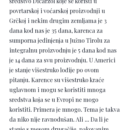
sredstvo Dicarzol koje se koristi u
povrtarskoj i voćarskoj proizvodnji u
Grčkoj i nekim drugim zemljama je 3
dana kod nas je 35 dana, karenca za
sumporna jedinjenja u Južno Tirolu za
integralnu proizvodnju je 5 dana kod nas
je 14 dana za svu proizvodnju. U Americi
je stanje višestruko lođije po ovom
pitanju. Karence su višestruko kraće
uglavnom i mogu se koristiti mnoga
sredstva koja se u Evropi ne mogo
koristiti. Primera je mnogo. Tema je takva
da niko nije ravnodušan. Ali … Da li je
stanje s mesom drugačije, pakovanim