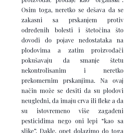
Osim toga, neretko se dešava da se
zakasni sa prskanjem protiv
određenih bolesti i štetočina što
dovodi do pojave nedostataka na
plodovima a zatim proizvođači
pokušavaju da smanje štetu
nekontrolisanim i neretko
prekomernim prskanjima. Na ovaj
način može se desiti da su plodovi
neugledni, da imaju crva ili fleke a da
su istovremeno više zagađeni
pesticidima nego oni lepi “kao sa
slike”. Dakle, opet dolazimo do toga