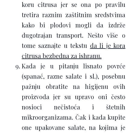
koru citrusa jer se ona po pravilu
tretira raznim zaštitnim sredstvima
kako bi plodovi mogli da izdrže
dugotrajan transport. Nešto više o
tome saznajte u tekstu
da li je kora
citrusa bezbedna za ishranu.
Kada je u pitanju lisnato povrće
(spanać, razne salate i sl.), posebnu
pažnju obratite na higijenu ovih
proizvoda jer su upravo oni često
nosioci nečistoća i štetnih
mikroorganizama. Čak i kada kupite
one upakovane salate, na kojima je