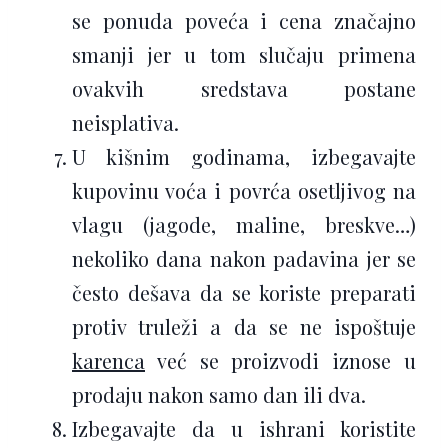
se ponuda poveća i cena značajno
smanji jer u tom slučaju primena
ovakvih sredstava postane
neisplativa.
U kišnim godinama, izbegavajte
kupovinu voća i povrća osetljivog na
vlagu (jagode, maline, breskve…)
nekoliko dana nakon padavina jer se
često dešava da se koriste preparati
protiv truleži a da se ne ispoštuje
karenca
već se proizvodi iznose u
prodaju nakon samo dan ili dva.
Izbegavajte da u ishrani koristite