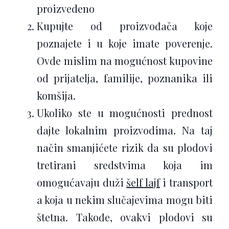
proizvedeno
Kupujte od proizvođača koje
poznajete i u koje imate poverenje.
Ovde mislim na mogućnost kupovine
od prijatelja, familije, poznanika ili
komšija.
Ukoliko ste u mogućnosti prednost
dajte lokalnim proizvodima. Na taj
način smanjićete rizik da su plodovi
tretirani sredstvima koja im
omogućavaju duži
šelf lajf
i transport
a koja u nekim slučajevima mogu biti
štetna. Takođe, ovakvi plodovi su