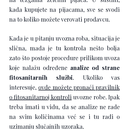
kada kupujete na pijacama, sve se svodi
na to koliko možete verovati prodavcu.
Kada je u pitanju uvozna roba, situacija je
slična, mada je tu kontrola nešto bolja
zato što postoje procedure prilikom uvoza
koje nalažu određene
analize od strane
fitosanitarnih službi
. Ukoliko vas
interesuje,
ovde možete pronaći pravilnik
o fitosanitarnoj kontroli
uvozne robe. Ipak
treba imati u vidu, da se analize ne rade
na svim količinama već se i tu radi o
uzimanju slučajnih uzoraka.