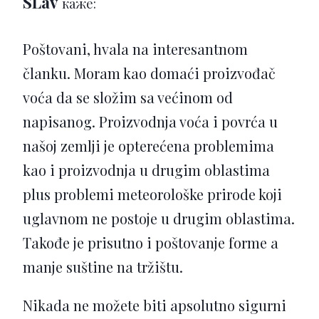
SLav
каже:
Poštovani, hvala na interesantnom
članku. Moram kao domaći proizvođač
voća da se složim sa većinom od
napisanog. Proizvodnja voća i povrća u
našoj zemlji je opterećena problemima
kao i proizvodnja u drugim oblastima
plus problemi meteorološke prirode koji
uglavnom ne postoje u drugim oblastima.
Takođe je prisutno i poštovanje forme a
manje suštine na tržištu.
Nikada ne možete biti apsolutno sigurni