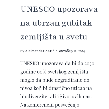
UNESCO upozorava
na ubrzan gubitak
zemljišta u svetu
By
Aleksandar Antić
октобар 12, 2024
UNESKO upozorava da bi do 2050.
godine 90% svetskog zemljišta
moglo da bude degradirano do
nivoa koji bi drastično uticao na
biodiverzitet ali i život svih nas.
Na konferenciji posvećenjo