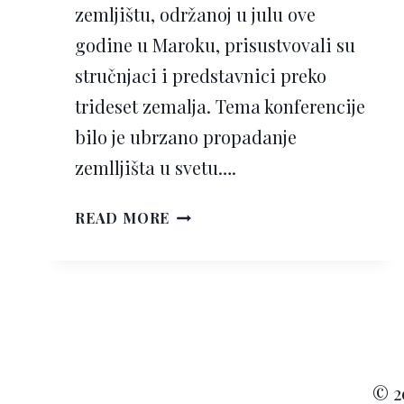
zemljištu, održanoj u julu ove
godine u Maroku, prisustvovali su
stručnjaci i predstavnici preko
trideset zemalja. Tema konferencije
bilo je ubrzano propadanje
zemlljišta u svetu….
UNESCO
READ MORE
UPOZORAVA
NA
UBRZAN
GUBITAK
ZEMLJIŠTA
U
SVETU
© 2