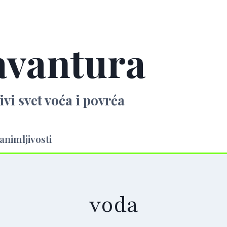
avantura
ivi svet voća i povrća
animljivosti
voda