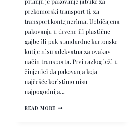
pitanju je pakovanje jabuke za
prekomorski transport tj. za
transport kontejnerima. Uobičajena
pakovanja u drvene ili plastične
gajbe ili pak standardne kartonske
kutije nisu adekvatna za ovakav
način transporta. Prvi razlog leži u
činjenici da pakovanja koja
najčešće koristimo nisu
najpogodnija…
PAKOVANJE
READ MORE
JABUKE
ZA
PREKOMORSKI