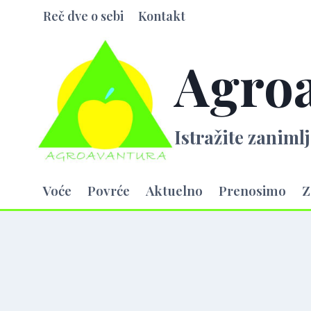
Skip
Reč dve o sebi
Kontakt
to
content
Agro
Istražite zanimlj
Voće
Povrće
Aktuelno
Prenosimo
Z