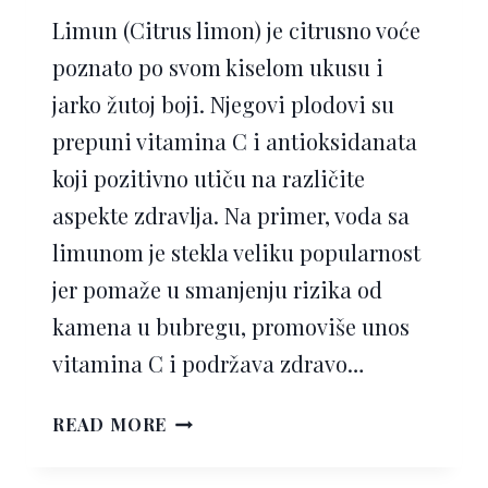
Limun (Citrus limon) je citrusno voće
poznato po svom kiselom ukusu i
jarko žutoj boji. Njegovi plodovi su
prepuni vitamina C i antioksidanata
koji pozitivno utiču na različite
aspekte zdravlja. Na primer, voda sa
limunom je stekla veliku popularnost
jer pomaže u smanjenju rizika od
kamena u bubregu, promoviše unos
vitamina C i podržava zdravo…
LIMUN
READ MORE
–
4