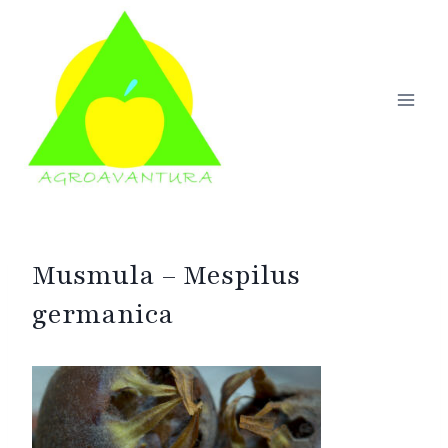
Skip
to
content
Musmula – Mespilus
germanica